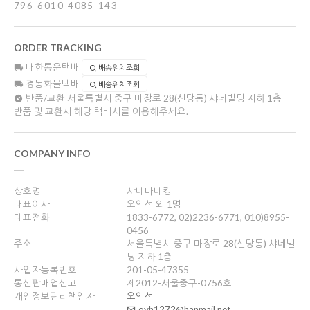
796-6010-4085-143
ORDER TRACKING
대한통운택배
배송위치조회
경동화물택배
배송위치조회
반품/교환
서울특별시 중구 마장로 28(신당동) 샤네빌딩 지하 1층
반품 및 교환시 해당 택배사를 이용해주세요.
COMPANY INFO
상호명
샤네마네킹
대표이사
오인석 외 1명
대표전화
1833-6772, 02)2236-6771, 010)8955-
0456
주소
서울특별시 중구 마장로 28(신당동) 샤네빌
딩 지하 1층
사업자등록번호
201-05-47355
통신판매업신고
제2012-서울중구-0756호
개인정보관리책임자
오인석
oyh1272@hanmail.net