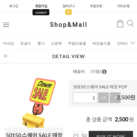
로그인
회원가입
장바구니
주문조회
마이쇼핑
0
+2000 P
검
Shop&Mall
검
메
색
색
뉴
마네킹
옷걸이
행거
쇼핑백
주얼리용품
매장필수품
인테리어소
DETAIL VIEW
배송비
(착불)
50150 스퀘어 SALE 매장 POP
2,500
원
+1
-1
2,500
총 상품 금액
원
50150 스퀘어 SALE 매장
BUY IT NOW