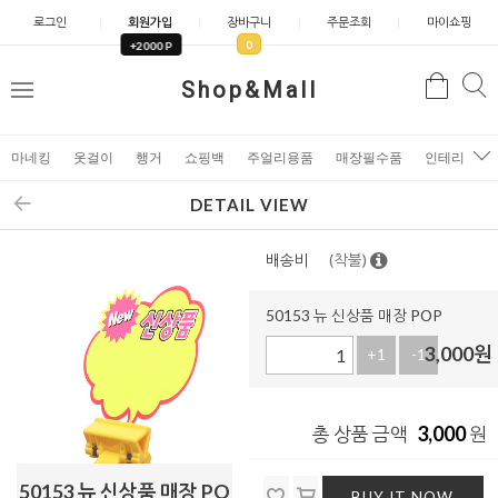
로그인
회원가입
장바구니
주문조회
마이쇼핑
0
+2000 P
검
Shop&Mall
검
메
색
색
뉴
마네킹
옷걸이
행거
쇼핑백
주얼리용품
매장필수품
인테리어소
DETAIL VIEW
배송비
(착불)
50153 뉴 신상품 매장 POP
3,000
원
+1
-1
3,000
총 상품 금액
원
50153 뉴 신상품 매장 PO
BUY IT NOW