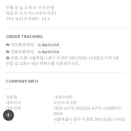
무통장 입금계좌 국민은행
예금주:오인석(샤네마네킹)
796-6010-4085-143
ORDER TRACKING
대한통운택배
배송위치조회
경동화물택배
배송위치조회
반품/교환
서울특별시 중구 마장로 28(신당동) 샤네빌딩 지하 1층
반품 및 교환시 해당 택배사를 이용해주세요.
COMPANY INFO
상호명
샤네마네킹
대표이사
오인석 외 1명
대표전화
1833-6772, 02)2236-6771, 010)8955-
0456
주소
서울특별시 중구 마장로 28(신당동) 샤네빌
딩 지하 1층
사업자등록번호
201-05-47355