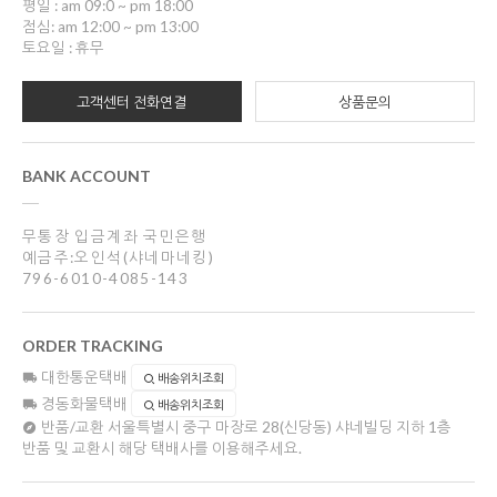
평일 : am 09:0 ~ pm 18:00
점심: am 12:00 ~ pm 13:00
토요일 : 휴무
고객센터 전화연결
상품문의
BANK ACCOUNT
무통장 입금계좌 국민은행
예금주:오인석(샤네마네킹)
796-6010-4085-143
ORDER TRACKING
대한통운택배
배송위치조회
경동화물택배
배송위치조회
반품/교환
서울특별시 중구 마장로 28(신당동) 샤네빌딩 지하 1층
반품 및 교환시 해당 택배사를 이용해주세요.