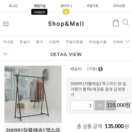
로그인
회원가입
장바구니
주문조회
마이쇼핑
0
+2000 P
검
Shop&Mall
검
메
색
색
뉴
마네킹
옷걸이
행거
쇼핑백
주얼리용품
매장필수품
인테리어소
DETAIL VIEW
배송비
(착불)
30099 [착불배송] 엑스라인 (X 일
자행거 블랙) 매장용 철제 입체행
거
135,000
원
+1
-1
135,000
총 상품 금액
원
30099 [착불배송] 엑스라