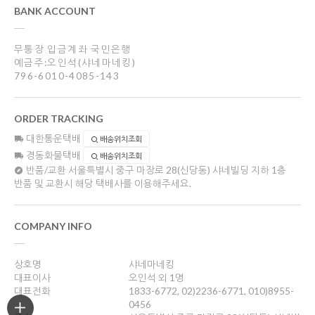
BANK ACCOUNT
무통장 입금계좌 국민은행
예금주:오인석(샤네마네킹)
796-6010-4085-143
ORDER TRACKING
대한통운택배
배송위치조회
경동화물택배
배송위치조회
반품/교환
서울특별시 중구 마장로 28(신당동) 샤네빌딩 지하 1층
반품 및 교환시 해당 택배사를 이용해주세요.
COMPANY INFO
상호명
샤네마네킹
대표이사
오인석 외 1명
대표전화
1833-6772, 02)2236-6771, 010)8955-
0456