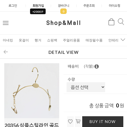
로그인
회원가입
장바구니
주문조회
마이쇼핑
0
+2000 P
검
Shop&Mall
검
메
색
색
뉴
마네킹
옷걸이
행거
쇼핑백
주얼리용품
매장필수품
인테리어소
DETAIL VIEW
배송비
(착불)
수량
0
총 상품 금액
원
BUY IT NOW
20356 심플스틸라인 골드