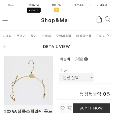
로그인
회원가입
장바구니
주문조회
마이쇼핑
0
+2000 P
검
Shop&Mall
검
메
색
색
뉴
마네킹
옷걸이
행거
쇼핑백
주얼리용품
매장필수품
인테리어소
DETAIL VIEW
배송비
(착불)
수량
0
총 상품 금액
원
BUY IT NOW
20356 심플스틸라인 골드