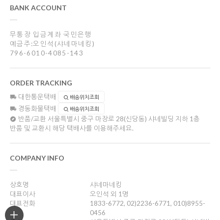
BANK ACCOUNT
무통장 입금계좌 국민은행
예금주:오인석(샤네마네킹)
796-6010-4085-143
ORDER TRACKING
대한통운택배
배송위치조회
경동화물택배
배송위치조회
반품/교환
서울특별시 중구 마장로 28(신당동) 샤네빌딩 지하 1층
반품 및 교환시 해당 택배사를 이용해주세요.
COMPANY INFO
상호명
샤네마네킹
대표이사
오인석 외 1명
대표전화
1833-6772, 02)2236-6771, 010)8955-
0456