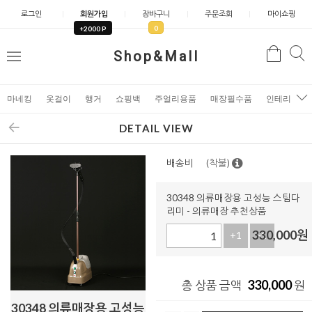
로그인
회원가입
장바구니
주문조회
마이쇼핑
0
+2000 P
검
Shop&Mall
검
메
색
색
뉴
마네킹
옷걸이
행거
쇼핑백
주얼리용품
매장필수품
인테리어소
DETAIL VIEW
배송비
(착불)
30348 의류매장용 고성능 스팀다
리미 - 의류매장 추천상품
330,000
원
+1
-1
330,000
총 상품 금액
원
30348 의류매장용 고성능