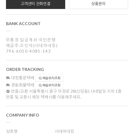
고객센터 전화연결
상품문의
BANK ACCOUNT
무통장 입금계좌 국민은행
예금주:오인석(샤네마네킹)
796-6010-4085-143
ORDER TRACKING
대한통운택배
배송위치조회
경동화물택배
배송위치조회
반품/교환
서울특별시 중구 마장로 28(신당동) 샤네빌딩 지하 1층
반품 및 교환시 해당 택배사를 이용해주세요.
COMPANY INFO
상호명
샤네마네킹