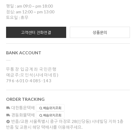
평일 : am 09:0 ~ pm 18:00
점심: am 12:00 ~ pm 13:00
토요일 : 휴무
고객센터 전화연결
상품문의
BANK ACCOUNT
무통장 입금계좌 국민은행
예금주:오인석(샤네마네킹)
796-6010-4085-143
ORDER TRACKING
대한통운택배
배송위치조회
경동화물택배
배송위치조회
반품/교환
서울특별시 중구 마장로 28(신당동) 샤네빌딩 지하 1층
반품 및 교환시 해당 택배사를 이용해주세요.