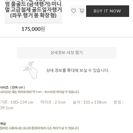
엄 풀골드 (금색행거) 미니
멀 고급철제 골드일자행거
BUY IT NOW
(좌우 행거 봉 확장형)
175,000
원
상세정보 새창 열기
상세 정보를 확대해 보실 수 있습니다.
가로 : 100~154 cm
........
파이프 : 2.5cm
........
높이
: 101 x 158cm
........
받침 :
39.5cm