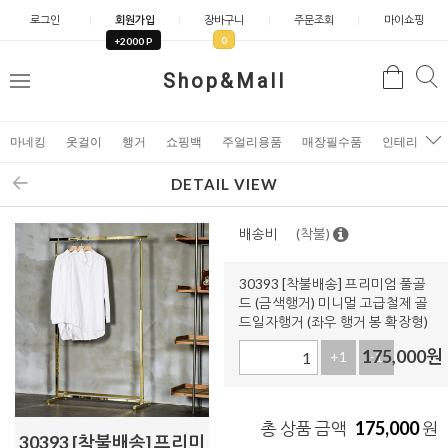
로그인
회원가입
장바구니
주문조회
마이쇼핑
0
+2000 P
검
Shop&Mall
검
메
색
색
뉴
마네킹
옷걸이
행거
쇼핑백
주얼리용품
매장필수품
인테리어소
DETAIL VIEW
배송비
(착불)
30393 [착불배송] 프리미엄 풀골
드 (금색행거) 미니멀 고급철제 골
드일자행거 (좌우 행거 봉 확장형)
175,000
원
+1
-1
175,000
총 상품 금액
원
30393 [착불배송] 프리미