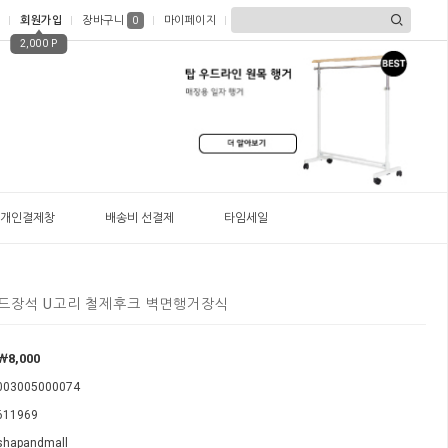
회원가입
장바구니
마이페이지
0
2,000 P
개인결제창
배송비 선결제
타임세일
골드장석 U고리 철제후크 벽면행거장식
￦
8,000
003005000074
611969
shapandmall