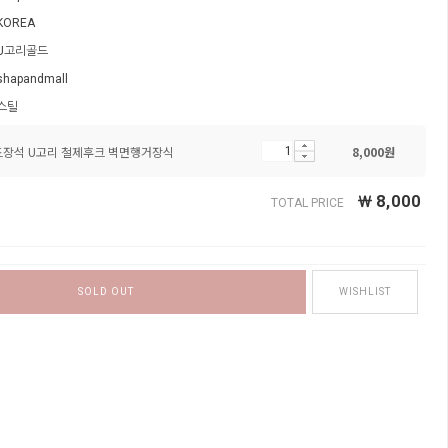
KOREA
U고리골드
shapandmall
스틸
골드장석 U고리 철제후크 벽면행거장식
8,000
원
￦
8,000
TOTAL PRICE
SOLD OUT
WISHLIST