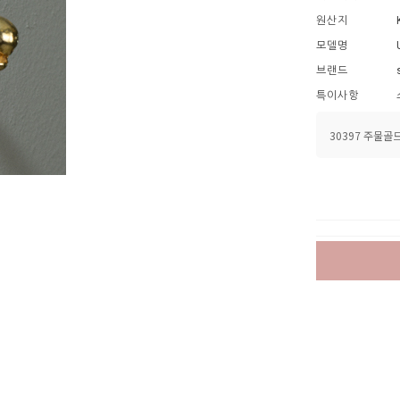
원산지
모델명
브랜드
특이사항
30397 주물