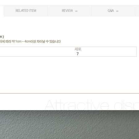
RELATED ITEM
REVIEW
Q&A
세로
7