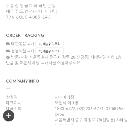
무통장 입금계좌 국민은행
예금주:오인석(샤네마네킹)
796-6010-4085-143
ORDER TRACKING
대한통운택배
배송위치조회
경동화물택배
배송위치조회
반품/교환
서울특별시 중구 마장로 28(신당동) 샤네빌딩 지하 1층
반품 및 교환시 해당 택배사를 이용해주세요.
COMPANY INFO
상호명
샤네마네킹
대표이사
오인석 외 1명
대표전화
1833-6772, 02)2236-6771, 010)8955-
0456
주소
서울특별시 중구 마장로 28(신당동) 샤네빌
딩 지하 1층
사업자등록번호
201-05-47355