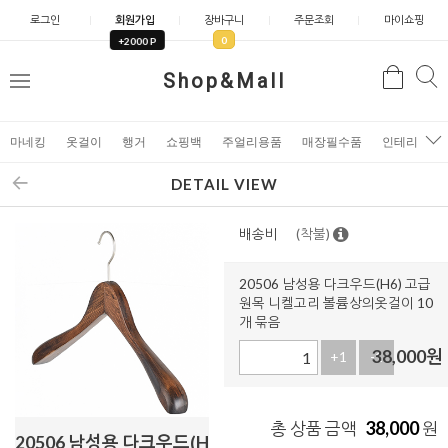
로그인
회원가입
장바구니
주문조회
마이쇼핑
0
+2000 P
검
Shop&Mall
검
메
색
색
뉴
마네킹
옷걸이
행거
쇼핑백
주얼리용품
매장필수품
인테리어소
DETAIL VIEW
배송비
(착불)
20506 남성용 다크우드(H6) 고급
원목 니켈고리 볼륨상의옷걸이 10
개 묶음
38,000
원
+1
-1
38,000
총 상품 금액
원
20506 남성용 다크우드(H