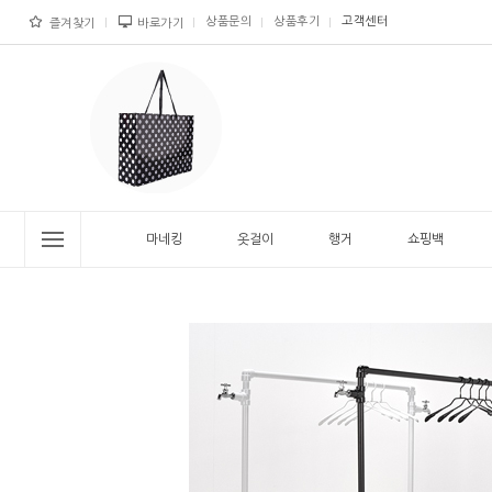
상품문의
상품후기
고객센터
즐겨찾기
바로가기
마네킹
옷걸이
행거
쇼핑백