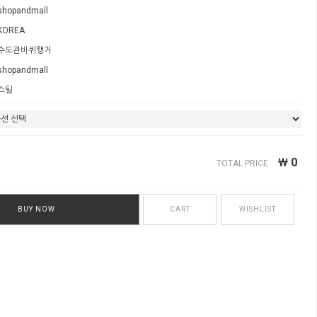
shopandmall
KOREA
수도관바퀴행거
shopandmall
스틸
￦
0
TOTAL PRICE
BUY NOW
CART
WISHLIST