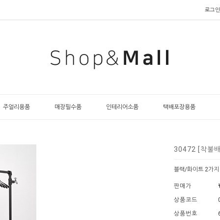
로그인
주얼리용품
매장필수품
인테리어소품
택배포장용품
30472 [착불
블랙/화이트 2가지
판매가
상품코드
상품번호