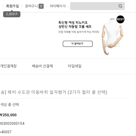
회원가입
장바구니
마이페이지
0
2,000 P
개인결제창
배송비 선결제
타임세일
배송] 헤비 수도관 이동바퀴 일자행거 (2가지 컬러 중 선택)
 색상 중 선택
￦250,000
003002000154
640057