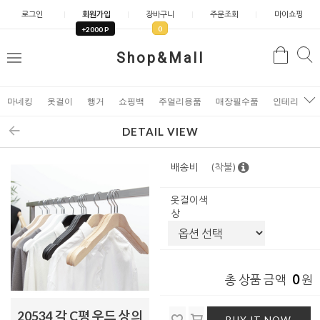
로그인
회원가입
장바구니
주문조회
마이쇼핑
0
+2000 P
검
Shop&Mall
검
메
색
색
뉴
마네킹
옷걸이
행거
쇼핑백
주얼리용품
매장필수품
인테리어소
DETAIL VIEW
배송비
(착불)
옷걸이색
상
0
총 상품 금액
원
20534 각 C평 우드 상의