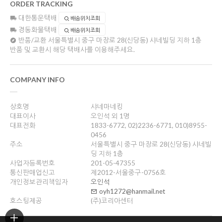
ORDER TRACKING
대한통운택배
배송위치조회
경동화물택배
배송위치조회
반품/교환
서울특별시 중구 마장로 28(신당동) 샤네빌딩 지하 1층
반품 및 교환시 해당 택배사를 이용해주세요.
COMPANY INFO
상호명
샤네마네킹
대표이사
오인석 외 1명
대표전화
1833-6772, 02)2236-6771, 010)8955-
0456
주소
서울특별시 중구 마장로 28(신당동) 샤네빌
딩 지하 1층
사업자등록번호
201-05-47355
통신판매업신고
제2012-서울중구-0756호
개인정보관리책임자
오인석
oyh1272@hanmail.net
호스팅제공
(주)코리아센터