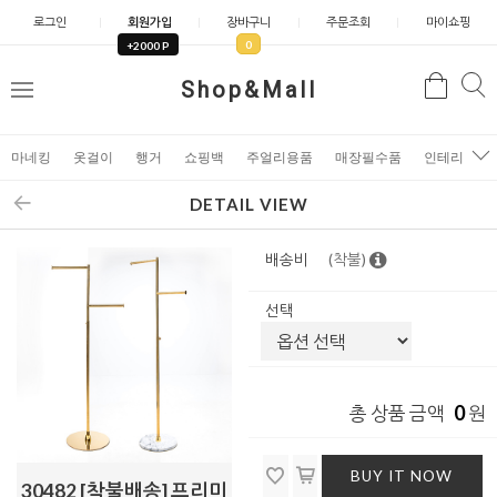
로그인
회원가입
장바구니
주문조회
마이쇼핑
0
+2000 P
검
Shop&Mall
검
메
색
색
뉴
마네킹
옷걸이
행거
쇼핑백
주얼리용품
매장필수품
인테리어소
DETAIL VIEW
배송비
(착불)
선택
0
총 상품 금액
원
BUY IT NOW
30482 [착불배송] 프리미