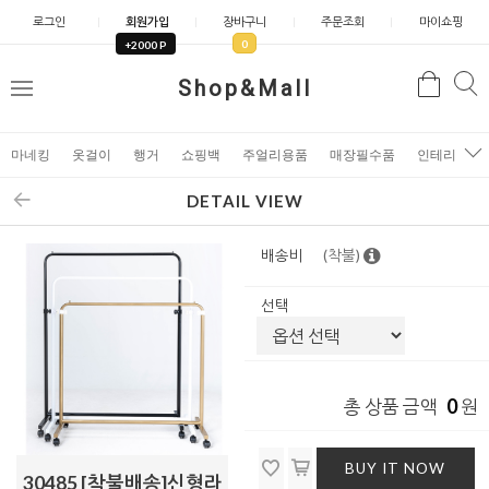
로그인
회원가입
장바구니
주문조회
마이쇼핑
0
+2000 P
검
Shop&Mall
검
메
색
색
뉴
마네킹
옷걸이
행거
쇼핑백
주얼리용품
매장필수품
인테리어소
DETAIL VIEW
배송비
(착불)
선택
0
총 상품 금액
원
BUY IT NOW
30485 [착불배송]신형라