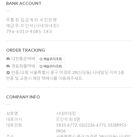
BANK ACCOUNT
무통장 입금계좌 국민은행
예금주:오인석(샤네마네킹)
796-6010-4085-143
ORDER TRACKING
대한통운택배
배송위치조회
경동화물택배
배송위치조회
반품/교환
서울특별시 중구 마장로 28(신당동) 샤네빌딩 지하 1층
반품 및 교환시 해당 택배사를 이용해주세요.
COMPANY INFO
상호명
샤네마네킹
대표이사
오인석 외 1명
대표전화
1833-6772, 02)2236-6771, 010)8955-
0456
주소
서울특별시 중구 마장로 28(신당동) 샤네빌