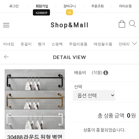
로그인
회원가입
장바구니
주문조회
마이쇼핑
0
+2000 P
검
Shop&Mall
검
메
색
색
뉴
마네킹
옷걸이
행거
쇼핑백
주얼리용품
매장필수품
인테리어소
DETAIL VIEW
배송비
(착불)
선택
0
총 상품 금액
원
상품이 품절되었습니다.
30488 라운드 원형 벽면