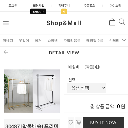
로그인
회원가입
장바구니
주문조회
마이쇼핑
0
+2000 P
검
Shop&Mall
검
메
색
색
뉴
마네킹
옷걸이
행거
쇼핑백
주얼리용품
매장필수품
인테리어소
DETAIL VIEW
배송비
(착불)
선택
0
총 상품 금액
원
BUY IT NOW
30487 [착불배송] 프리미