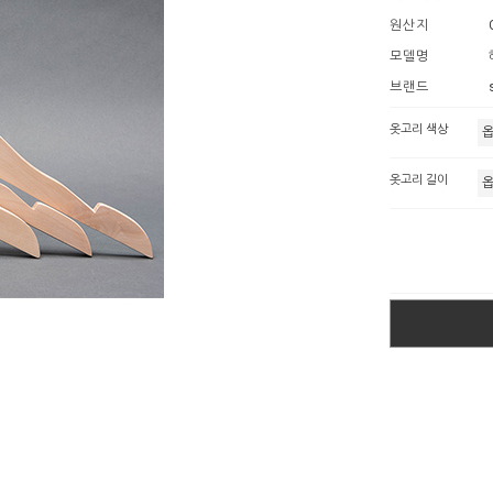
원산지
모델명
브랜드
옷고리 색상
옷고리 길이