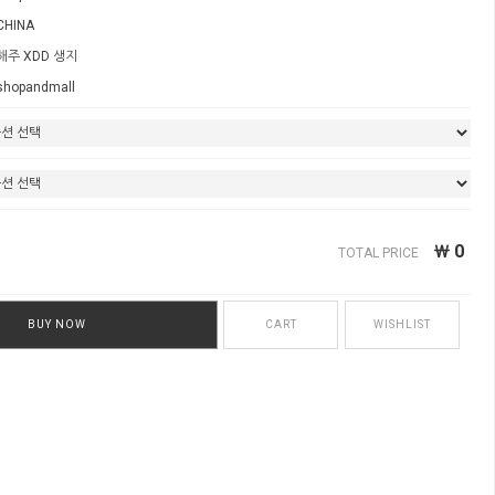
CHINA
해주 XDD 생지
shopandmall
￦
0
TOTAL PRICE
BUY NOW
CART
WISHLIST