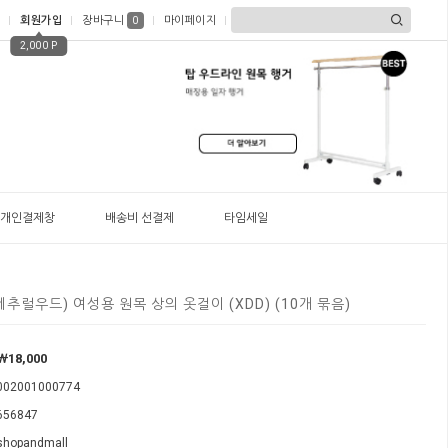
회원가입
장바구니
마이페이지
0
2,000 P
개인결제창
배송비 선결제
타임세일
(네추럴우드) 여성용 원목 상의 옷걸이 (XDD) (10개 묶음)
￦18,000
002001000774
656847
shopandmall