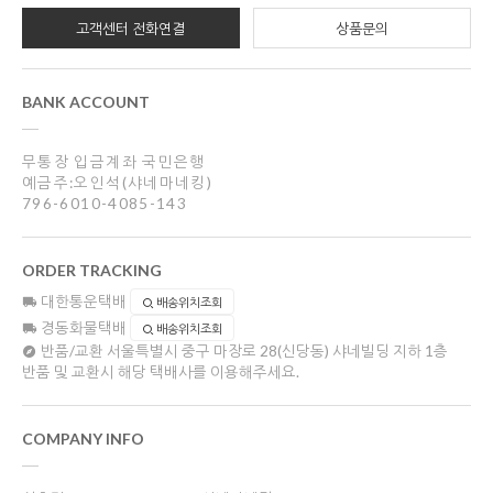
고객센터 전화연결
상품문의
BANK ACCOUNT
무통장 입금계좌 국민은행
예금주:오인석(샤네마네킹)
796-6010-4085-143
ORDER TRACKING
대한통운택배
배송위치조회
경동화물택배
배송위치조회
반품/교환
서울특별시 중구 마장로 28(신당동) 샤네빌딩 지하 1층
반품 및 교환시 해당 택배사를 이용해주세요.
COMPANY INFO