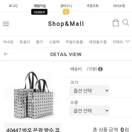
로그인
회원가입
장바구니
주문조회
마이쇼핑
0
+2000 P
검
Shop&Mall
검
메
색
색
뉴
마네킹
옷걸이
행거
쇼핑백
주얼리용품
매장필수품
인테리어소
DETAIL VIEW
배송비
(착불)
크기
수량
0
총 상품 금액
원
40447 바오 은광 방수 코