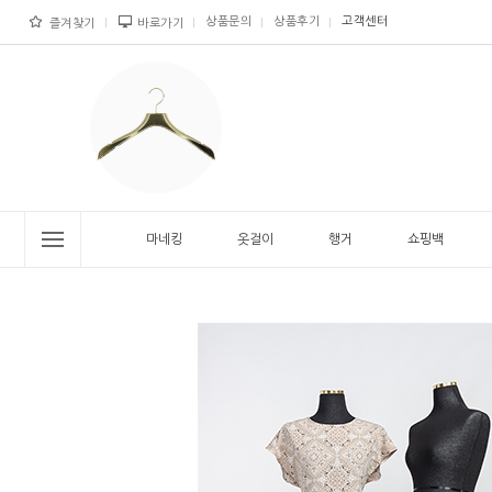
상품문의
상품후기
고객센터
즐겨찾기
바로가기
마네킹
옷걸이
행거
쇼핑백