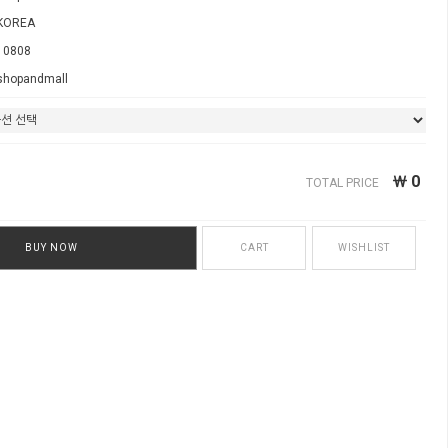
KOREA
10808
shopandmall
￦
0
TOTAL PRICE
BUY NOW
CART
WISHLIST