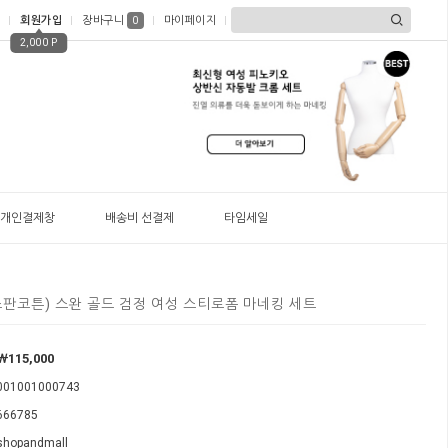
회원가입
장바구니
마이페이지
0
2,000 P
개인결제창
배송비 선결제
타임세일
(스판코튼) 스완 골드 검정 여성 스티로폼 마네킹 세트
￦115,000
001001000743
666785
shopandmall