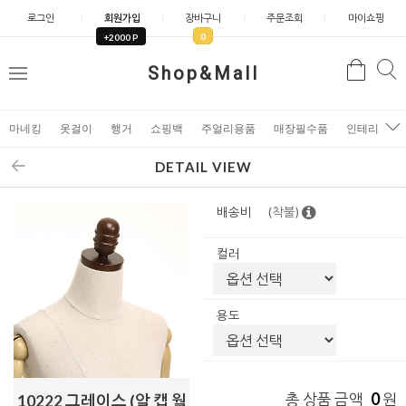
로그인
회원가입
장바구니
주문조회
마이쇼핑
0
+2000 P
검
Shop&Mall
검
메
색
색
뉴
마네킹
옷걸이
행거
쇼핑백
주얼리용품
매장필수품
인테리어소
DETAIL VIEW
배송비
(착불)
컬러
용도
0
총 상품 금액
원
10222 그레이스 (알 캡 월