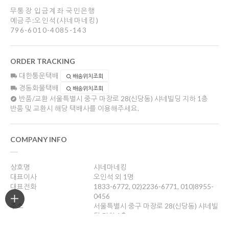
무통장 입금계좌 국민은행
예금주:오인석(샤네마네킹)
796-6010-4085-143
ORDER TRACKING
대한통운택배
배송위치조회
경동화물택배
배송위치조회
반품/교환
서울특별시 중구 마장로 28(신당동) 샤네빌딩 지하 1층
반품 및 교환시 해당 택배사를 이용해주세요.
COMPANY INFO
상호명
샤네마네킹
대표이사
오인석 외 1명
대표전화
1833-6772, 02)2236-6771, 010)8955-
0456
주소
서울특별시 중구 마장로 28(신당동) 샤네빌
딩 지하 1층
사업자등록번호
201-05-47355