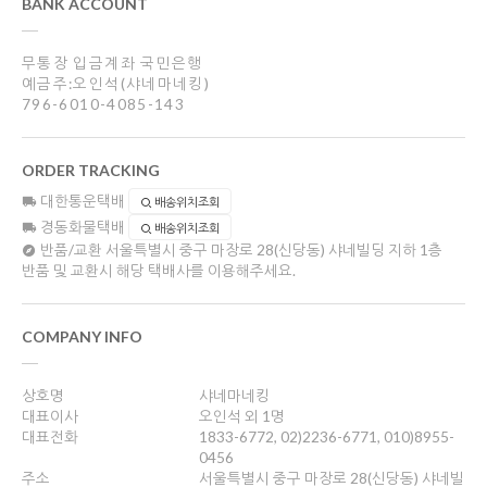
BANK ACCOUNT
무통장 입금계좌 국민은행
예금주:오인석(샤네마네킹)
796-6010-4085-143
ORDER TRACKING
대한통운택배
배송위치조회
경동화물택배
배송위치조회
반품/교환
서울특별시 중구 마장로 28(신당동) 샤네빌딩 지하 1층
반품 및 교환시 해당 택배사를 이용해주세요.
COMPANY INFO
상호명
샤네마네킹
대표이사
오인석 외 1명
대표전화
1833-6772, 02)2236-6771, 010)8955-
0456
주소
서울특별시 중구 마장로 28(신당동) 샤네빌