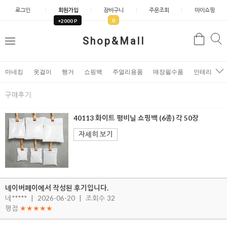
로그인
회원가입
장바구니
주문조회
마이쇼핑
0
+2000 P
검
Shop&Mall
검
메
색
색
뉴
마네킹
옷걸이
행거
쇼핑백
주얼리용품
매장필수품
인테리어소
구매후기
40113 화이트 평비닐 쇼핑백 (6종) 각 50장
자세히 보기
네이버페이에서 작성된 후기입니다.
네*****
|
2026-06-20
|
조회수 32
평점
★★★★★