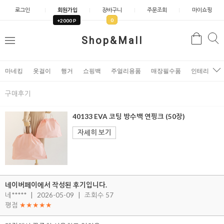
로그인
회원가입
장바구니
주문조회
마이쇼핑
0
+2000 P
검
Shop&Mall
검
메
색
색
뉴
마네킹
옷걸이
행거
쇼핑백
주얼리용품
매장필수품
인테리어소
구매후기
40133 EVA 코팅 방수백 연핑크 (50장)
자세히 보기
네이버페이에서 작성된 후기입니다.
네*****
|
2026-05-09
|
조회수 57
평점
★★★★★