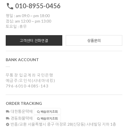
010-8955-0456
평일 : am 09:0 ~ pm 18:00
점심: am 12:00 ~ pm 13:00
토요일 : 휴무
고객센터 전화연결
상품문의
BANK ACCOUNT
무통장 입금계좌 국민은행
예금주:오인석(샤네마네킹)
796-6010-4085-143
ORDER TRACKING
대한통운택배
배송위치조회
경동화물택배
배송위치조회
반품/교환
서울특별시 중구 마장로 28(신당동) 샤네빌딩 지하 1층