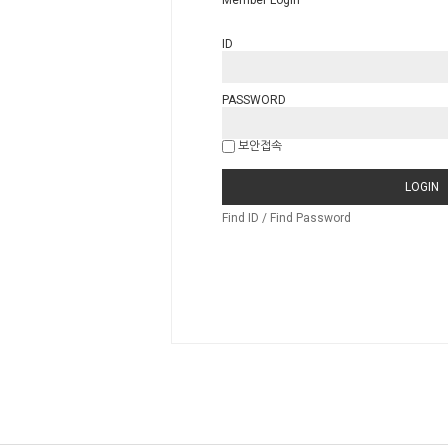
Member Login
ID
PASSWORD
보안접속
LOGIN
Find ID / Find Password