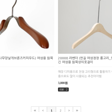
 (나무양날개브론즈커피우드) 여성용 원목
20008 라벤더 (연길 여성정장 롱고리_
긴 여성용 원목상의옷걸이
매장 디피용으로 천정 고리형으로 활용하기 
용으로도 많이 사용되는 추천아이템
3,800원
리뷰 : 2
1
2