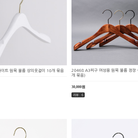
20468 A3찌구 여성용 원목 볼륨 정장 
 화이트 원목 볼륨 상의옷걸이 10개 묶음
개 묶음)
30,000원
리뷰 : 6