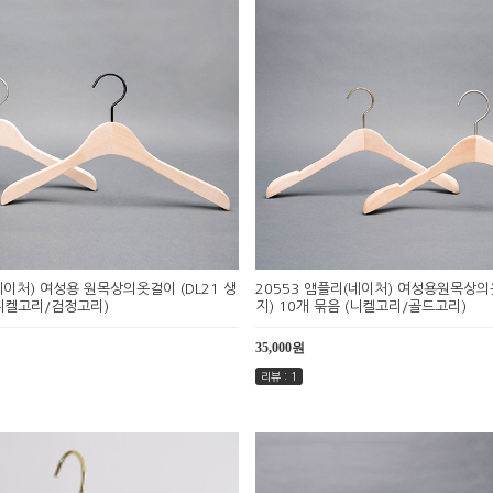
네이처) 여성용 원목상의옷걸이 (DL21 생
20553 앰플리(네이처) 여성용원목상의옷
(니켈고리/검정고리)
지) 10개 묶음 (니켈고리/골드고리)
35,000원
리뷰 : 1