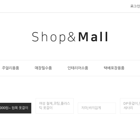
로그인
주얼리용품
매장필수품
인테리어소품
택배포장용품
여성 철제,코팅,플라스
DP옷걸이,
,000원~ 원목 옷걸이
틱 옷걸이
치마,바지집게
세사리