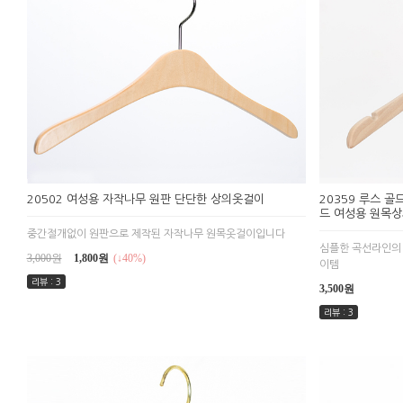
20502 여성용 자작나무 원판 단단한 상의옷걸이
20359 루스 
드 여성용 원목
중간절개없이 원판으로 제작된 자작나무 원목옷걸이입니다
심플한 곡선라인의
3,000원
1,800원
(↓40%)
이템
리뷰 : 3
3,500원
리뷰 : 3