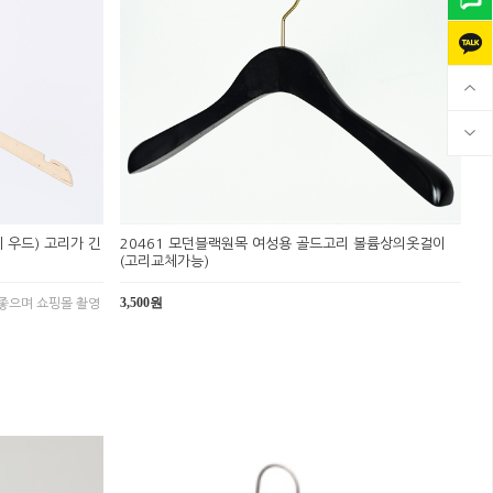
 우드) 고리가 긴
20461 모던블랙원목 여성용 골드고리 볼륨상의옷걸이
(고리교체가능)
3,500원
좋으며 쇼핑몰 촬영