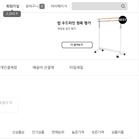
회원가입
장바구니
마이페이지
0
2,000 P
개인결제창
배송비 선결제
타임세일
옷걸이 악
신상품순
인기상품
판매순위
높은가격
낮은가격
상품이름