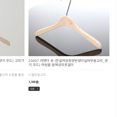
생지 우드) 고리가
20007 라벤더 숏 (연길여성정장반생이실버무광고리_생
지 우드) 여성용 원목상의옷걸이
좋으며 쇼핑몰 촬영
니켈무광고리
3,300원
리뷰 : 1