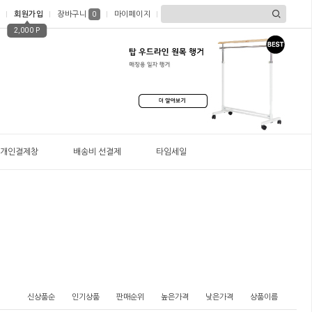
회원가입
장바구니
마이페이지
0
2,000 P
개인결제창
배송비 선결제
타임세일
신상품순
인기상품
판매순위
높은가격
낮은가격
상품이름