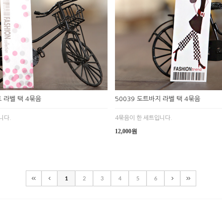
트 라벨 택 4묶음
50039 도트바지 라벨 택 4묶음
니다.
4묶음이 한 세트입니다.
12,000원
1
2
3
4
5
6