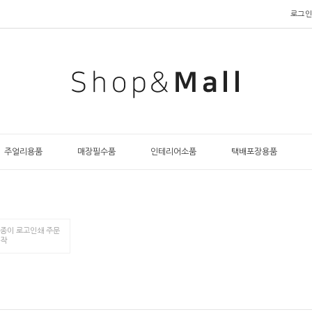
로그인
주얼리용품
매장필수품
인테리어소품
택배포장용품
종이 로고인쇄 주문
작