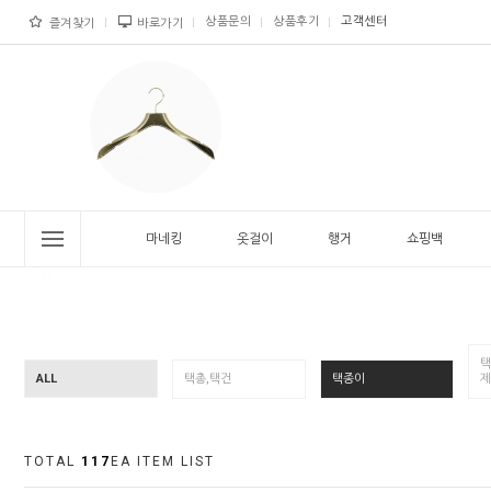
상품문의
상품후기
고객센터
즐겨찾기
바로가기
마네킹
옷걸이
행거
쇼핑백
택
ALL
택총,택건
택종이
제
TOTAL
117
EA ITEM LIST