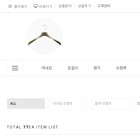
상품문의
상품후기
고객센터
즐겨찾기
바로가기
마네킹
옷걸이
행거
쇼핑백
ALL
아크릴 진열대
철재 진열대
벨
TOTAL
77
EA ITEM LIST