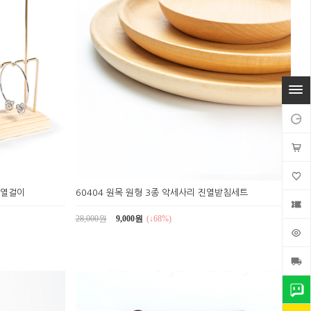
진열걸이
60404 원목 원형 3종 악세사리 진열받침세트
28,000원
9,000원
(↓68%)