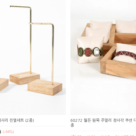
세사리 진열세트 (2종)
60272 월든 원목 주얼리 정사각 쿠션 
종
원
(↓64%)