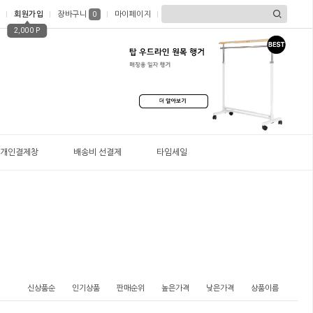
회원가입
장바구니
마이페이지
0
2,000 P
개인결제창
배송비 선결제
타임세일
신상품순
인기상품
판매순위
높은가격
낮은가격
상품이름