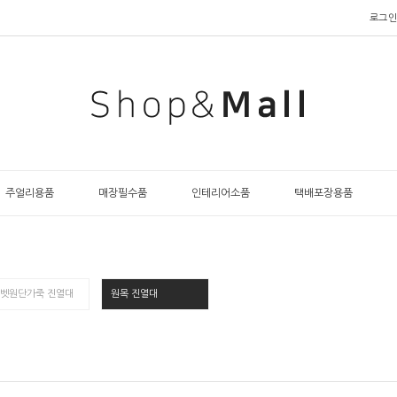
로그인
주얼리용품
매장필수품
인테리어소품
택배포장용품
벳원단가죽 진열대
원목 진열대