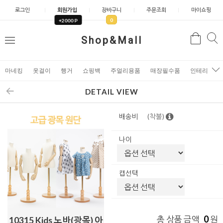
로그인
회원가입
장바구니
주문조회
마이쇼핑
0
+2000 P
검
Shop&Mall
검
메
색
색
뉴
마네킹
옷걸이
행거
쇼핑백
주얼리용품
매장필수품
인테리어소
DETAIL VIEW
배송비
(착불)
나이
캡선택
0
총 상품 금액
원
10315 Kids 노바(광목) 아