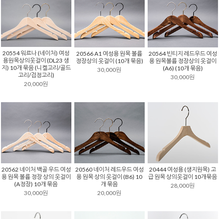
20554 워르나 (네이처) 여성
20566 A1 여성용 원목 볼륨
20564 빈티지 레드우드 여성
용원목상의옷걸이 (DL23 생
정장상의 옷걸이 (10개 묶음)
용 원목볼륨 정장상의 옷걸이
지) 10개 묶음 (니켈고리/골드
(A6) (10개 묶음)
30,000원
고리/검정고리)
30,000원
20,000원
20562 네이처 백골 우드 여성
20560 네이처 레드우드 여성
20444 여성용 (생지원목) 고
용 원목 볼륨 정장 상의 옷걸이
용 원목 상의 옷걸이 (B6) 10
급 원목 상의옷걸이 10개묶음
(A정장) 10개 묶음
개 묶음
28,000원
30,000원
20,000원