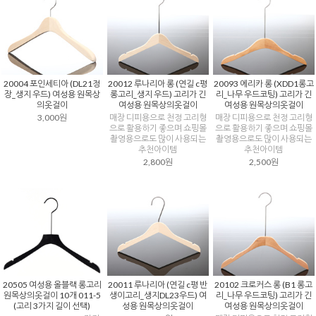
20004 포인세티아 (DL21정
20012 루나리아 롱 (연길 c평
20093 에리카 롱 (XDD1롱고
장_생지 우드) 여성용 원목상
롱고리_생지 우드) 고리가 긴
리_나무 우드코팅) 고리가 긴
의옷걸이
여성용 원목상의옷걸이
여성용 원목상의옷걸이
3,000원
매장 디피용으로 천정 고리형
매장 디피용으로 천정 고리형
으로 활용하기 좋으며 쇼핑몰
으로 활용하기 좋으며 쇼핑몰
촬영용으로도 많이 사용되는
촬영용으로도 많이 사용되는
추천아이템
추천아이템
2,800원
2,500원
20505 여성용 올블랙 롱고리
20011 루나리아 (연길 c평 반
20102 크로커스 롱 (B1 롱고
원목상의옷걸이 10개 011-5
생이고리_생지DL23우드) 여
리_나무 우드코팅) 고리가 긴
(고리 3가지 길이 선택)
성용 원목상의옷걸이
여성용 원목상의옷걸이