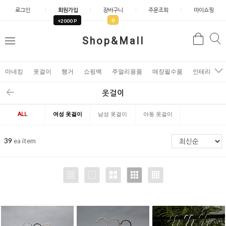
로그인
회원가입
장바구니
주문조회
마이쇼핑
0
+2000 P
검
Shop&Mall
검
메
색
색
뉴
마네킹
옷걸이
행거
쇼핑백
주얼리용품
매장필수품
인테리어소
옷걸이
ALL
여성 옷걸이
남성 옷걸이
아동 옷걸이
39
ea item