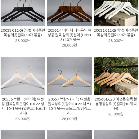
20033 011-5(검정)여성용원
20561 각네이처 레드우드 여
20031 011-2(백색)여성용원
목상의옷걸이(10개 묶음)
성용 원목 상의 옷걸이 (H011
목상의옷걸이(10개 묶음)
-3) 10개 묶음
28,000원
28,000원
28,000원
20556 브란도(네이처) 여성
20557 브란도(니스) 여성용
20568 DL23 여성용 원목 볼
용 원목상의옷걸이 (DL22 생
원목상의옷걸이 (DL22 나무)
륨정장상의 옷걸이 (10개 묶
지) 10개 묶음 (일반고리/오리
10개 묶음 (골드고리/검정고
음)
고리)
리)
23,000원
28,000원
28,000원