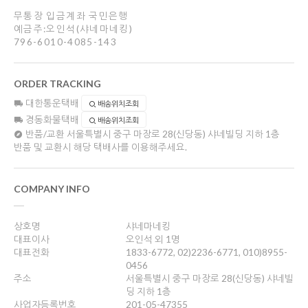
무통장 입금계좌 국민은행
예금주:오인석(샤네마네킹)
796-6010-4085-143
ORDER TRACKING
대한통운택배
배송위치조회
경동화물택배
배송위치조회
반품/교환
서울특별시 중구 마장로 28(신당동) 샤네빌딩 지하 1층
반품 및 교환시 해당 택배사를 이용해주세요.
COMPANY INFO
상호명
샤네마네킹
대표이사
오인석 외 1명
대표전화
1833-6772, 02)2236-6771, 010)8955-
0456
주소
서울특별시 중구 마장로 28(신당동) 샤네빌
딩 지하 1층
사업자등록번호
201-05-47355