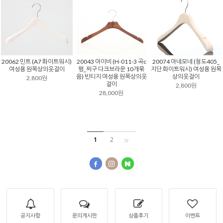
20043 아이비 (H-011-3 곡c
20062 민트 (A7 화이트워시)
20074 아네모네 (청도405_
평_찌구 다크브라운 10개묶
여성용 원목상의옷걸이
지단 화이트워시) 여성용 원목
음) 빈티지 여성용 원목상의옷
상의옷걸이
2,800원
걸이
2,800원
28,000원
1
2
공지사항
문의게시판
상품후기
이벤트