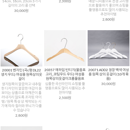
14cm, 18cm, 23cm 3가지
2,300원
매장 디피용으로 천정 고리형
길이의 고리 중 선택
으로 활용하기 좋으며 쇼핑몰
촬영용으로도 많이 사용되는
30,000원
추천아이템
2,800원
20357 에하임 빈티지(물음표
20071 ADD2 정장 백색 여성
20001 벤자민 (곡c평 DL22
고리_코팅우드 우드) 여성용
용 원목 상의 옷걸이 (10개 묶
생지 우드) 여성용 원목상의옷
원목상의옷걸이크롬물음표
음)
걸이
심플한 곡선라인의 쇼핑몰 촬
30,000원
생지원목의 깔끔하고 내추럴
영용으로도 많이 사용되는 추
한 디자인의 깔끔한 마감이 돋
천아이템
보이는 상품으로 어깨끈이 흘
러내지리 않도록 조각된 아이
2,500원
템 / 원목 특성 상 제작되는 시
기에 따라 컬러와 무늬가 다를
수 있습니다
2,800원