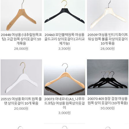
20460 모던블랙원목 여성용
20509 여성용 빈티지 화이트
20448 여성용 (내추럴원목코
골드고리 상의옷걸이 (고리교
워싱 원목 볼륨 각상의옷걸이
팅) 고급 원목 상의옷걸이 10
체가능)
10개 묶음
개묶음
3,300원
28,000원
28,000원
20070 405정장 검정 여성용
20515 여성용 화이트 원목 플
20073 아네모네 (A1_나무우
원목 상의 옷걸이 (10개 묶음)
랫 상의옷걸이 10개 묶음
드코팅) 여성용 원목상의옷걸
이
30,000원
20,000원
3,000원