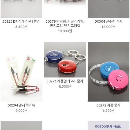
50325 DP 집게 스몰 (투명)
50279 반지함, 반짓거리함,
50304 진주핀 라지
반지고리, 반지고리함
3,500원
12,000원
10,000원
50271 자동열쇠고리 줄자
8,500원
50294 일제 쪽가위
50272 자동 줄자
9,000원
6,500원