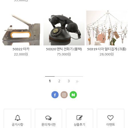
50322 타카
50320 앤틱 전화기 (블랙)
50319 사각 멀티집게 (크롬)
22,000원
75,000원
28,000원
1
2
3
공지사항
문의게시판
상품후기
이벤트