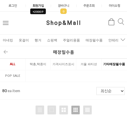
로그인
회원가입
장바구니
주문조회
마이쇼핑
0
+2000 P
검
Shop&Mall
검
메
색
색
뉴
마네킹
옷걸이
행거
쇼핑백
주얼리용품
매장필수품
인테리어소
매장필수품
ALL
택총,택종이
가격사이즈표시
거울 파티션
기타매장필수품
제품
POP SALE
EVENT
80
ea item