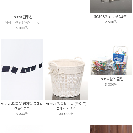
50308 체인 타원(크롬)
50328 핀쿠션
2,500원
색상은 랜덤발송입니다.
6,000원
50316 칼라 클립
3,000원
50378 디피용 집게형 블랙칠
50291 원형 바구니 (화이트)
판 6개묶음
2가지 사이즈
3,000원
35,000원