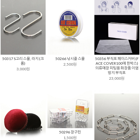
50317 S고리 스몰, 라지 (크
50266 낚시줄 스몰
50356 부직포 페이스커버 (F
롬)
ACE COVER100매 한박스)
2,500원
의류매장 피팅용 화장품 이염
3,000원
방지 부직포
23,000원
50296 장구핀
1,500원