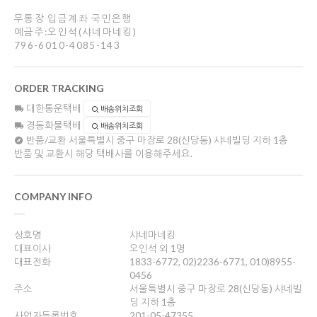
무통장 입금계좌 국민은행
예금주:오인석(샤네마네킹)
796-6010-4085-143
ORDER TRACKING
대한통운택배
배송위치조회
경동화물택배
배송위치조회
반품/교환
서울특별시 중구 마장로 28(신당동) 샤네빌딩 지하 1층
반품 및 교환시 해당 택배사를 이용해주세요.
COMPANY INFO
상호명
샤네마네킹
대표이사
오인석 외 1명
대표전화
1833-6772, 02)2236-6771, 010)8955-
0456
주소
서울특별시 중구 마장로 28(신당동) 샤네빌
딩 지하 1층
사업자등록번호
201-05-47355