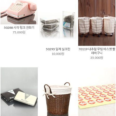
50288 사각 핑크 전화기
75,000원
50293 일제 실크핀
70119 내추럴 무빙 바스켓 빨
래바구니
10,000원
35,000원