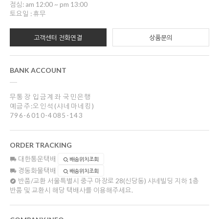
점심: am 12:00 ~ pm 13:00
토요일 : 휴무
고객센터 전화연결
상품문의
BANK ACCOUNT
무통장 입금계좌 국민은행
예금주:오인석(샤네마네킹)
796-6010-4085-143
ORDER TRACKING
대한통운택배
배송위치조회
경동화물택배
배송위치조회
반품/교환
서울특별시 중구 마장로 28(신당동) 샤네빌딩 지하 1층
반품 및 교환시 해당 택배사를 이용해주세요.