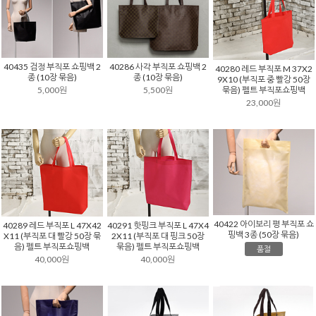
40435 검정 부직포 쇼핑백 2
40286 사각 부직포 쇼핑백 2
40280 레드 부직포 M 37X2
종 (10장 묶음)
종 (10장 묶음)
9X10 (부직포 중 빨강 50장
묶음) 펠트 부직포쇼핑백
5,000원
5,500원
23,000원
40422 아이보리 평 부직포 쇼
40289 레드 부직포 L 47X42
40291 핫핑크 부직포 L 47X4
핑백 3종 (50장 묶음)
X11 (부직포 대 빨강 50장 묶
2X11 (부직포 대 핑크 50장
음) 펠트 부직포쇼핑백
묶음) 펠트 부직포쇼핑백
품절
40,000원
40,000원