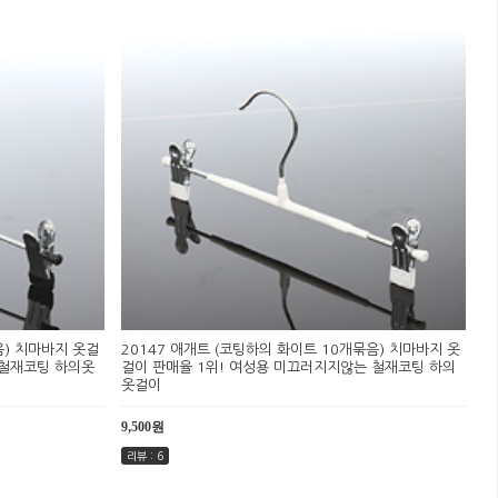
음) 치마바지 옷걸
20147 애개트 (코팅하의 화이트 10개묶음) 치마바지 옷
 철재코팅 하의옷
걸이 판매율 1위! 여성용 미끄러지지않는 철재코팅 하의
옷걸이
9,500원
리뷰 : 6