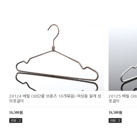
20124 베릴 (38단줄 브론즈 10개묶음) 여성용 철제 상
20125 베릴 (
의옷걸이
옷걸이
16,500원
16,500원
리뷰 : 2
리뷰 : 5