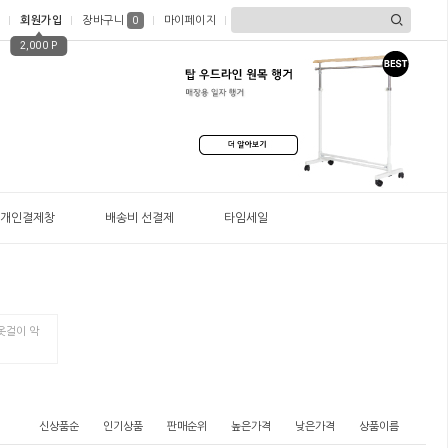
회원가입
장바구니
마이페이지
0
2,000 P
개인결제창
배송비 선결제
타임세일
옷걸이 악
신상품순
인기상품
판매순위
높은가격
낮은가격
상품이름