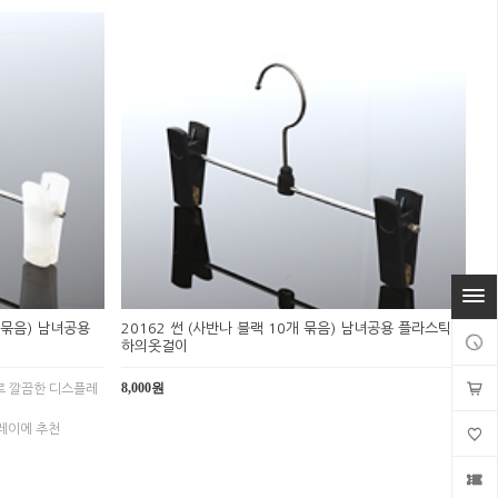
 묶음) 남녀공용
20162 썬 (사반나 블랙 10개 묶음) 남녀공용 플라스틱
하의옷걸이
8,000원
로 깔끔한 디스플레
레이에 추천