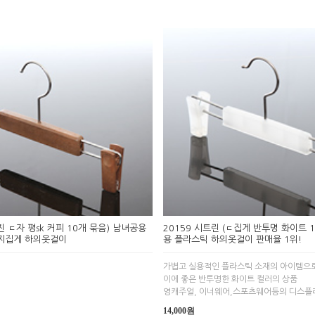
영진 ㄷ자 평sk 커피 10개 묶음) 남녀공용
20159 시트린 (ㄷ집게 반투명 화이트 
지집게 하의옷걸이
용 플라스틱 하의옷걸이 판매율 1위!
가볍고 실용적인 플라스틱 소재의 아이템으
이에 좋은 반투명한 화이트 컬러의 상품
영캐주얼, 이너웨어,스포츠웨어등의 디스플
14,000원