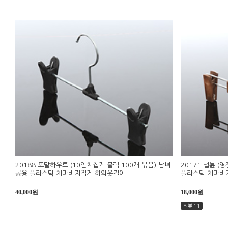
20188 포말하우트 (10인치집게 블랙 100개 묶음) 남녀
20171 냅튠 (
공용 플라스틱 치마바지집게 하의옷걸이
플라스틱 치마바
40,000원
18,000원
리뷰 : 1