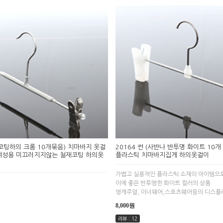
(코팅하의 크롬 10개묶음) 치마바지 옷걸
20164 썬 (사반나 반투명 화이트 10개
 여성용 미끄러지지않는 철재코팅 하의옷
플라스틱 치마바지집게 하의옷걸이
가볍고 실용적인 플라스틱 소재의 아이템으
이에 좋은 반투명한 화이트 컬러의 상품
영캐주얼, 이너웨어,스포츠웨어등의 디스플
8,000원
리뷰 : 12