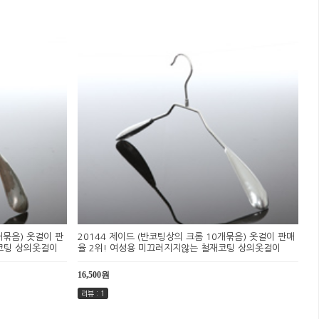
개묶음) 옷걸이 판
20144 제이드 (반코팅상의 크롬 10개묶음) 옷걸이 판매
코팅 상의옷걸이
율 2위! 여성용 미끄러지지않는 철재코팅 상의옷걸이
16,500원
리뷰 : 1