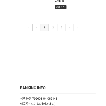
7,500원
리뷰 : 23
1
2
3
BANKING INFO
국민은행 796601-04-085143
예금주 : 오인석(샤네마네킹)