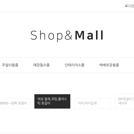
로그인
주얼리용품
매장필수품
인테리어소품
택배포장용품
여성 철제,코팅,플라스
DP옷걸이,
,000원~ 원목 옷걸이
틱 옷걸이
치마,바지집게
세사리