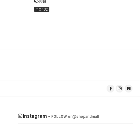
6,500원
리뷰 : 32
Instagram -
FOLLOW on
@shopandmall