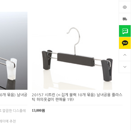
10개 묶음) 남녀공
20157 시트린 (ㄷ집게 블랙 10개 묶음) 남녀공용 플라스
틱 하의옷걸이 판매율 1위!
13,000원
로 깔끔한 디스플레
레이에 추천