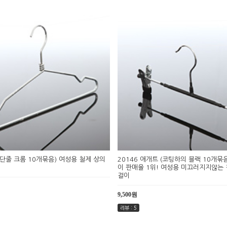
38단줄 크롬 10개묶음) 여성용 철제 상의
20146 애개트 (코팅하의 블랙 10개묶
이 판매율 1위! 여성용 미끄러지지않는
걸이
9,500원
리뷰 : 5