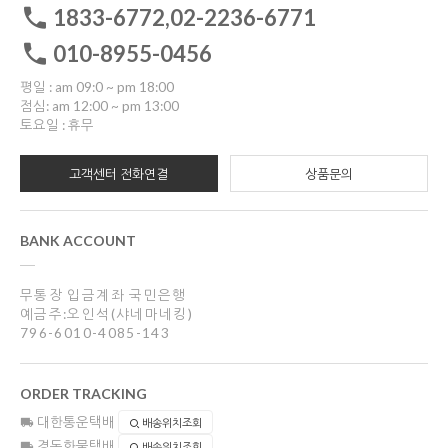
1833-6772,02-2236-6771
010-8955-0456
평일 : am 09:0 ~ pm 18:00
점심: am 12:00 ~ pm 13:00
토요일 : 휴무
고객센터 전화연결
상품문의
BANK ACCOUNT
무통장 입금계좌 국민은행
예금주:오인석(샤네마네킹)
796-6010-4085-143
ORDER TRACKING
대한통운택배
배송위치조회
경동화물택배
배송위치조회