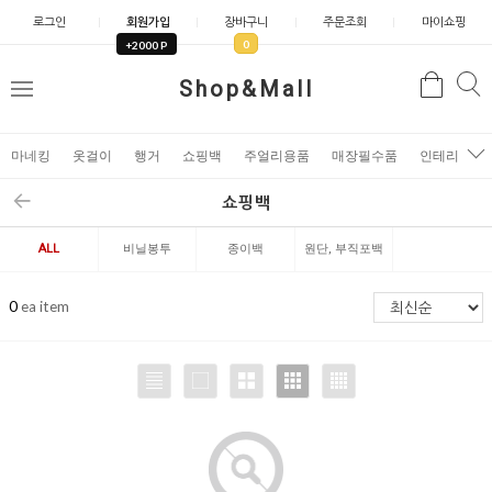
로그인
회원가입
장바구니
주문조회
마이쇼핑
0
+2000 P
검
Shop&Mall
검
메
색
색
뉴
마네킹
옷걸이
행거
쇼핑백
주얼리용품
매장필수품
인테리어소
쇼핑백
ALL
비닐봉투
종이백
원단, 부직포백
0
ea item