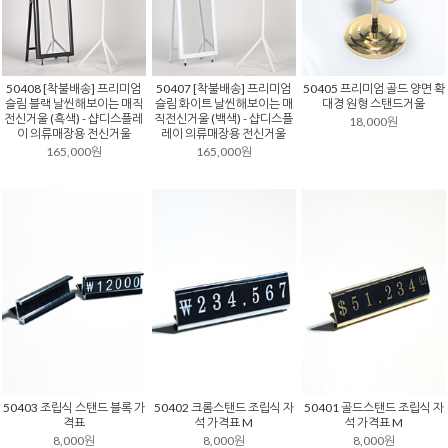
50408 [착불배송] 프리미엄
50407 [착불배송] 프리미엄
50405 프리미엄 골드 양면 확
슬림 블랙 날씬해보이는 매직
슬림 화이트 날씬해보이는 매
대경 원형 스탠드거울
전신거울 (흑색) - 샵디스플레
직전신거울 (백색) - 샵디스플
18,000원
이 의류매장용 전신거울
레이 의류매장용 전신거울
165,000원
165,000원
50403 조립식 스탠드 블록 가
50402 크롬스탠드 조립식 자
50401 골드스탠드 조립식 자
격표
석 가격표 M
석 가격표 M
8,000원
8,000원
8,000원