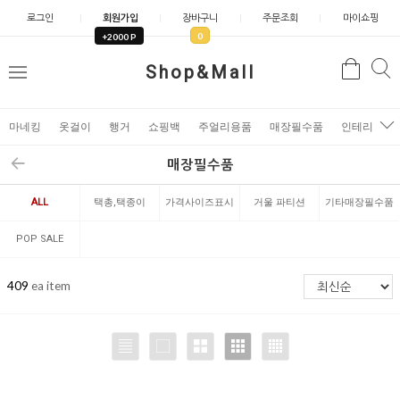
로그인
회원가입
장바구니
주문조회
마이쇼핑
0
+2000 P
검
Shop&Mall
검
메
색
색
뉴
마네킹
옷걸이
행거
쇼핑백
주얼리용품
매장필수품
인테리어소
매장필수품
ALL
택총,택종이
가격사이즈표시
거울 파티션
기타매장필수품
제품
POP SALE
EVENT
409
ea item