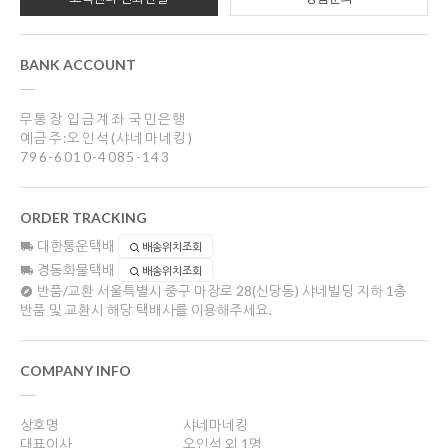
BANK ACCOUNT
무통장 입금계좌 국민은행
예금주:오인석(샤네마네킹)
796-6010-4085-143
ORDER TRACKING
대한통운택배
배송위치조회
경동화물택배
배송위치조회
반품/교환
서울특별시 중구 마장로 28(신당동) 샤네빌딩 지하 1층
반품 및 교환시 해당 택배사를 이용해주세요.
COMPANY INFO
상호명
샤네마네킹
대표이사
오인석 외 1명