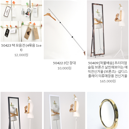
50423 택 모음전 (4묶음 1se
t)
12,000원
50422 3단 장대
50409 [착불배송] 프리미엄
슬림 브론즈 날씬해보이는 매
10,000원
직전신거울 (브론즈) - 샵디스
플레이 의류매장용 전신거울
165,000원