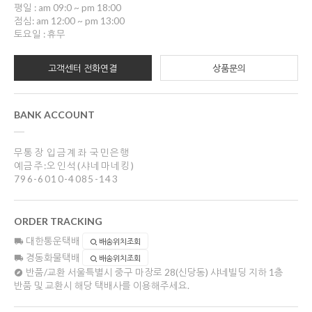
평일 : am 09:0 ~ pm 18:00
점심: am 12:00 ~ pm 13:00
토요일 : 휴무
고객센터 전화연결
상품문의
BANK ACCOUNT
무통장 입금계좌 국민은행
예금주:오인석(샤네마네킹)
796-6010-4085-143
ORDER TRACKING
대한통운택배
배송위치조회
경동화물택배
배송위치조회
반품/교환
서울특별시 중구 마장로 28(신당동) 샤네빌딩 지하 1층
반품 및 교환시 해당 택배사를 이용해주세요.