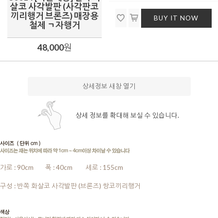
살코 사각발판 (사각판코
끼리행거 브론즈) 매장용
BUY IT NOW
철제 ㄱ자행거
48,000
원
상세정보 새창 열기
상세 정보를 확대해 보실 수 있습니다.
가로 : 90cm
........
폭 : 40cm
........
세로 : 155cm
........
구성 : 반쪽 화살코 사각발판 (브론즈) 쌍코끼리행거