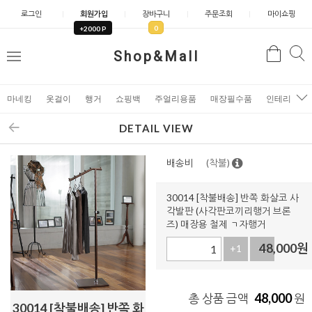
로그인
회원가입
장바구니
주문조회
마이쇼핑
0
+2000 P
검
Shop&Mall
검
메
색
색
뉴
마네킹
옷걸이
행거
쇼핑백
주얼리용품
매장필수품
인테리어소
DETAIL VIEW
배송비
(착불)
30014 [착불배송] 반쪽 화살코 사
각발판 (사각판코끼리행거 브론
즈) 매장용 철제 ㄱ자행거
48,000
원
+1
-1
48,000
총 상품 금액
원
30014 [착불배송] 반쪽 화