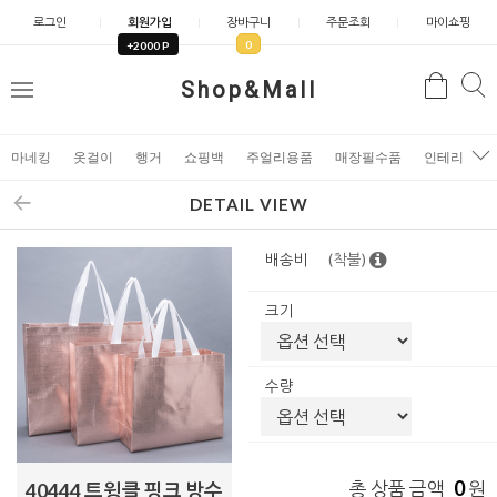
로그인
회원가입
장바구니
주문조회
마이쇼핑
0
+2000 P
검
Shop&Mall
검
메
색
색
뉴
마네킹
옷걸이
행거
쇼핑백
주얼리용품
매장필수품
인테리어소
DETAIL VIEW
배송비
(착불)
크기
수량
0
총 상품 금액
원
40444 트윙클 핑크 방수