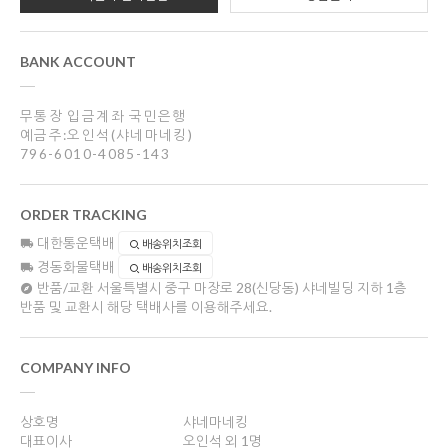
BANK ACCOUNT
무통장 입금계좌 국민은행
예금주:오인석(샤네마네킹)
796-6010-4085-143
ORDER TRACKING
대한통운택배
배송위치조회
경동화물택배
배송위치조회
반품/교환
서울특별시 중구 마장로 28(신당동) 샤네빌딩 지하 1층
반품 및 교환시 해당 택배사를 이용해주세요.
COMPANY INFO
상호명
샤네마네킹
대표이사
오인석 외 1명