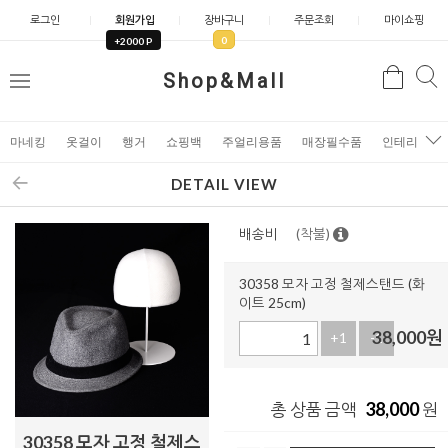
로그인
회원가입
장바구니
주문조회
마이쇼핑
0
+2000 P
검
Shop&Mall
검
메
색
색
뉴
마네킹
옷걸이
행거
쇼핑백
주얼리용품
매장필수품
인테리어소
DETAIL VIEW
배송비
(착불)
30358 모자 고정 철제스탠드 (화
이트 25cm)
38,000
원
+1
-1
38,000
총 상품 금액
원
30358 모자 고정 철제스