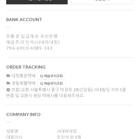
BANK ACCOUNT
무통장 입금계좌 국민은행
예금주:오인석(샤네마네킹)
796-6010-4085-143
ORDER TRACKING
대한통운택배
배송위치조회
경동화물택배
배송위치조회
반품/교환
서울특별시 중구 마장로 28(신당동) 샤네빌딩 지하 1층
반품 및 교환시 해당 택배사를 이용해주세요.
COMPANY INFO
상호명
샤네마네킹
대표이사
오인석 외 1명